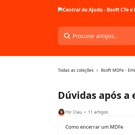
Ir para conteúdo principal
Procurar artigos...
Todas as coleções
Bsoft MDFe - Emi
Dúvidas após a
Por Clau
11 artigos
Como encerrar um MDFe