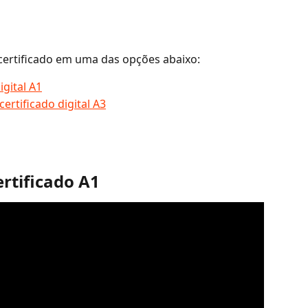
 certificado em uma das opções abaixo:
igital A1
ertificado digital A3
rtificado A1