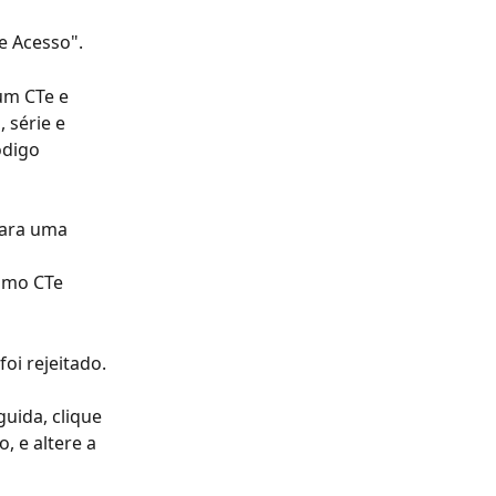
e Acesso".
um CTe e 
série e 
digo 
para uma 
ximo CTe 
foi rejeitado.
uida, clique 
 e altere a 