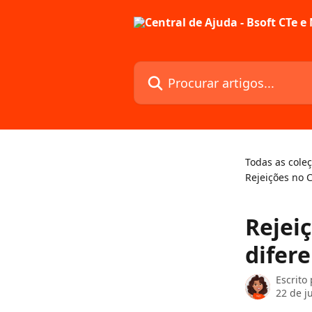
Ir para conteúdo principal
Procurar artigos...
Todas as cole
Rejeições no 
Rejei
difer
Escrito
22 de j