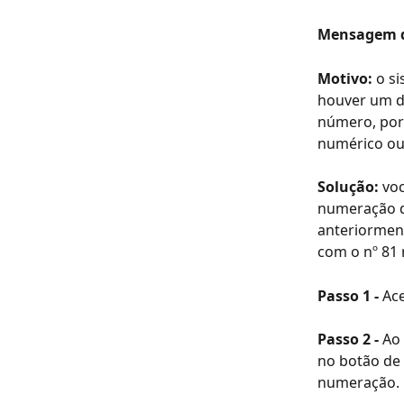
Mensagem de
Motivo: 
o s
houver um d
número, poré
numérico ou
Solução: 
voc
numeração qu
anteriorment
com o nº 81 
Passo 1 - 
Ace
Passo 2 - 
Ao 
no botão de 
numeração. 