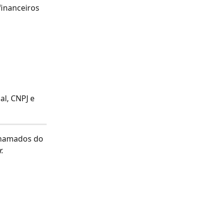
financeiros 
l, CNPJ e 
chamados do 
r.