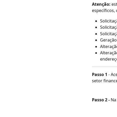
Atenção:
 es
específicos,
Solicita
Solicita
Solicitaç
Geração
Alteraçã
Alteraçã
endereç
Passo 1
 - Ac
setor financ
Passo 2 - 
Na 