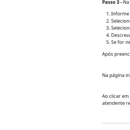
Passo 3 - 
Na 
Informe
Selecion
Selecion
Descrev
Se for n
Após preench
Na página in
Ao clicar em
atendente r