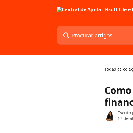
Ir para conteúdo principal
Procurar artigos...
Todas as cole
Como 
finan
Escrito
17 de a