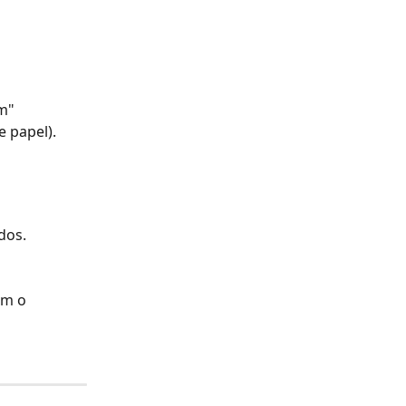
m"
e papel).
dos. 
om o 